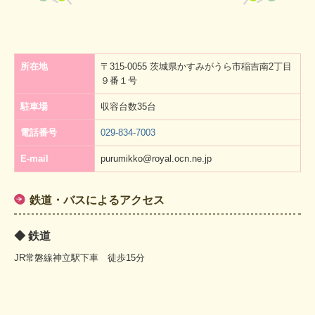
所在地
〒315-0055 茨城県かすみがうら市稲吉南2丁目
９番１号
駐車場
収容台数35台
電話番号
029-834-7003
E-mail
purumikko@royal.ocn.ne.jp
鉄道・バスによるアクセス
◆ 鉄道
JR常磐線神立駅下車 徒歩15分